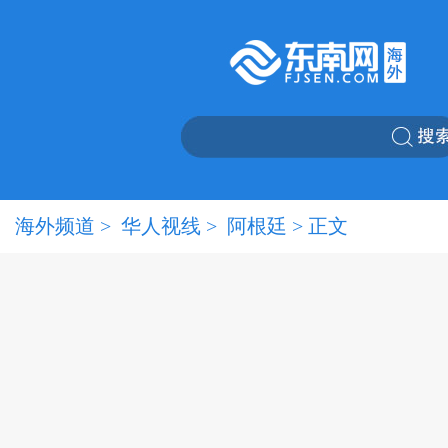
海外频道
>
华人视线
>
阿根廷
> 正文