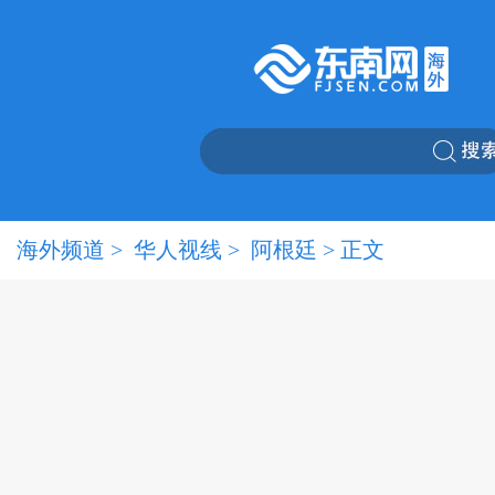
海外频道
>
华人视线
>
阿根廷
> 正文