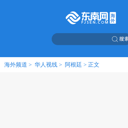
海外频道
>
华人视线
>
阿根廷
> 正文