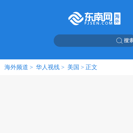
海外频道
>
华人视线
>
美国
> 正文