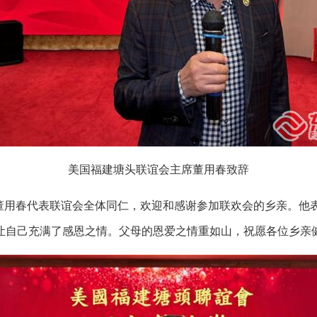
美国福建塘头联谊会主席董用春致辞
董用春代表联谊会全体同仁，欢迎和感谢参加联欢会的乡亲。他表
让自己充满了感恩之情。父母的恩爱之情重如山，祝愿各位乡亲