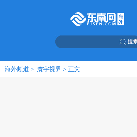
海外频道
>
寰宇视界
> 正文