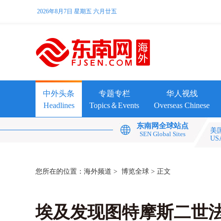
2026年8月7日 星期五 六月廿五
中外头条
专题专栏
华人视线
Headlines
Topics＆Events
Overseas Chinese
东南网全球站点
美
SEN Global Sites
US
您所在的位置：
海外频道
>
博览全球
> 正文
埃及发现图特摩斯二世