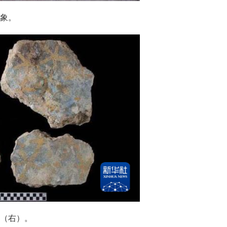
象。
（右）。