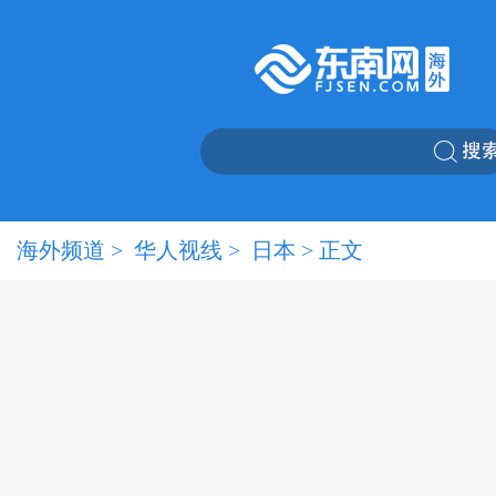
海外频道
>
华人视线
>
日本
> 正文